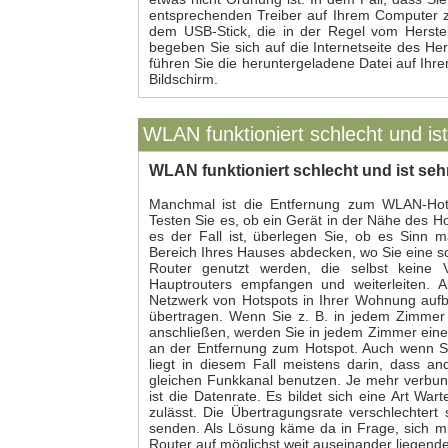
entsprechenden Treiber auf Ihrem Computer zu
dem USB-Stick, die in der Regel vom Herstell
begeben Sie sich auf die Internetseite des Her
führen Sie die heruntergeladene Datei auf Ih
Bildschirm.
WLAN funktioniert schlecht und is
WLAN funktioniert schlecht und ist seh
Manchmal ist die Entfernung zum WLAN-Hot
Testen Sie es, ob ein Gerät in der Nähe des H
es der Fall ist, überlegen Sie, ob es Sinn m
Bereich Ihres Hauses abdecken, wo Sie eine sc
Router genutzt werden, die selbst keine 
Hauptrouters empfangen und weiterleiten. A
Netzwerk von Hotspots in Ihrer Wohnung aufb
übertragen. Wenn Sie z. B. in jedem Zimmer
anschließen, werden Sie in jedem Zimmer eine 
an der Entfernung zum Hotspot. Auch wenn Si
liegt in diesem Fall meistens darin, dass a
gleichen Funkkanal benutzen. Je mehr verbu
ist die Datenrate. Es bildet sich eine Art Wa
zulässt. Die Übertragungsrate verschlechter
senden. Als Lösung käme da in Frage, sich m
Router auf möglichst weit auseinander liegend