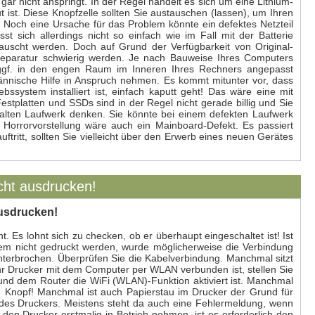
ar nicht anspringt. In der Regel handelt es sich um eine Lithium-
 ist. Diese Knopfzelle sollten Sie austauschen (lassen), um Ihren
 Noch eine Ursache für das Problem könnte ein defektes Netzteil
t sich allerdings nicht so einfach wie im Fall mit der Batterie
tauscht werden. Doch auf Grund der Verfügbarkeit von Original-
Reparatur schwierig werden. Je nach Bauweise Ihres Computers
 ggf. in den engen Raum im Inneren Ihres Rechners angepasst
männische Hilfe in Anspruch nehmen. Es kommt mitunter vor, dass
bssystem installiert ist, einfach kaputt geht! Das wäre eine mit
tplatten und SSDs sind in der Regel nicht gerade billig und Sie
lten Laufwerk denken. Sie könnte bei einem defekten Laufwerk
n Horrorvorstellung wäre auch ein Mainboard-Defekt. Es passiert
ftritt, sollten Sie vielleicht über den Erwerb eines neuen Gerätes
cht ausdrucken!
usdrucken!
. Es lohnt sich zu checken, ob er überhaupt eingeschaltet ist! Ist
dem nicht gedruckt werden, wurde möglicherweise die Verbindung
erbrochen. Überprüfen Sie die Kabelverbindung. Manchmal sitzt
hr Drucker mit dem Computer per WLAN verbunden ist, stellen Sie
nd dem Router die WiFi (WLAN)-Funktion aktiviert ist. Manchmal
Knopf! Manchmal ist auch Papierstau im Drucker der Grund für
 des Druckers. Meistens steht da auch eine Fehlermeldung, wenn
 den Drucker erstmalig in Betrieb nehmen, ist es erforderlich den