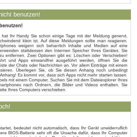
nicht benutzen!
 benutzen!
ch hat Ihr Handy Sie schon einige Tage mit der Meldung genervt,
schwindend klein ist. Auf diese Meldungen sollte man reagieren.
hones weigern sich beharrlich Inhalte und Medien auf eine
erwenden stattdessen den Internen Speicher Ihres Gerätes. Sie
u entfernen. Zwei Optionen gibt es: Löschen oder Verschieben!
rt und Apps einwandfrei ausgeführt werden, öffnen Sie die
ste der Chats oder Nachrichten an. Vor allem Einträge mit einem
essieren. Überlegen Sie, ob Sie diesen Anhang noch unbedingt
nhang! Es kommt vor, dass sich Apps nicht mehr starten lassen.
abels mit einem Computer. Suchen Sie mit dem Dateiexplorer Ihres
rtphones nach Ordnern, die Bilder und Videos enthalten. Sie
atte Ihres Computers verschieben.
och!
artet, bedeutet nicht automatisch, dass Ihr Gerät unwiderruflich
leere BIOS-Batterie sehr oft die Ursache dafür, dass Ihr Computer