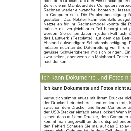
nach dem Drücken auf den Einschaltknopf erst g
Zelle, die im Mainboard des Computers verbaut
Rechnen wieder einwandfrei booten zu lassen.
im Computer sein. Die Problembeseitigung läss
gestalten. Das Netzteil kann ebenfalls ausge
Netzteilen für Ihr Rechnermodel könnte die 
müsste ein vergleichbares Teil besorgt und
werden. Sie sollten dabei in jedem Fall fach
das Laufwerk (Festplatte), auf dem das Betrie
Abstand aufwendigere Schadensbeseitigung. Fes
müssen noch an die Datenrettung von Ihrem a
gewisse Schwierigkeiten mit sich bringen. Ei
zwar selten, aber wenn ein Mainboard-Fehler au
nachdenken.
Ich kann Dokumente und Fotos ni
Ich kann Dokumente und Fotos nicht a
Vermutlich stimmt etwas mit Ihrem Drucker nicht
der Drucker betriebsbereit und es kann trotz
zwischen dem Drucker und Ihrem Computer unt
der USB-Stecker einfach etwas locker! Wenn I
sicher, dass auf dem Drucker, dem Computer u
kommt man ungewollt an den entsprechenden 
den Fehler! Schauen Sie mal auf das Display
etwas nicht Ordnung ist. In dem Fall, dass Sie