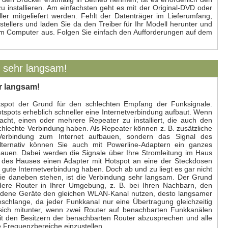
 installieren. Am einfachsten geht es mit der Original-DVD oder
er mitgeliefert werden. Fehlt der Datenträger im Lieferumfang,
stellers und laden Sie da den Treiber für Ihr Modell herunter und
rem Computer aus. Folgen Sie einfach den Aufforderungen auf dem
t sehr langsam!
r langsam!
spot der Grund für den schlechten Empfang der Funksignale.
otspots erheblich schneller eine Internetverbindung aufbaut. Wenn
acht, einen oder mehrere Repeater zu installiert, die auch den
hlechte Verbindung haben. Als Repeater können z. B. zusätzliche
Verbindung zum Internet aufbauen, sondern das Signal des
lternativ können Sie auch mit Powerline-Adaptern ein ganzes
auen. Dabei werden die Signale über Ihre Stromleitung im Haus
 des Hauses einen Adapter mit Hotspot an eine der Steckdosen
gute Internetverbindung haben. Doch ab und zu liegt es gar nicht
e daneben stehen, ist die Verbindung sehr langsam. Der Grund
ndere Router in Ihrer Umgebung, z. B. bei Ihren Nachbarn, den
ndene Geräte den gleichen WLAN-Kanal nutzen, desto langsamer
rteschlange, da jeder Funkkanal nur eine Übertragung gleichzeitig
t sich mitunter, wenn zwei Router auf benachbarten Funkkanälen
it den Besitzern der benachbarten Router abzusprechen und alle
e Frequenzbereiche einzustellen.