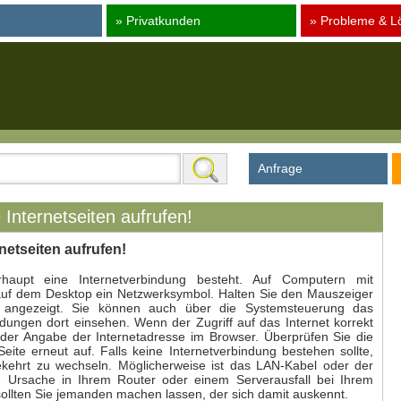
» Privatkunden
» Probleme & L
Anfrage
Internetseiten aufrufen!
netseiten aufrufen!
aupt eine Internetverbindung besteht. Auf Computern mit
auf dem Desktop ein Netzwerksymbol. Halten Sie den Mauszeiger
s angezeigt. Sie können auch über die Systemsteuerung das
dungen dort einsehen. Wenn der Zugriff auf das Internet korrekt
i der Angabe der Internetadresse im Browser. Überprüfen Sie die
ite erneut auf. Falls keine Internetverbindung bestehen sollte,
hrt zu wechseln. Möglicherweise ist das LAN-Kabel oder der
die Ursache in Ihrem Router oder einem Serverausfall bei Ihrem
sollten Sie jemanden machen lassen, der sich damit auskennt.