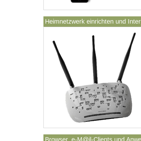
Heimnetzwerk einrichten und Inter
Browser, e-M@il-Clients und Anw